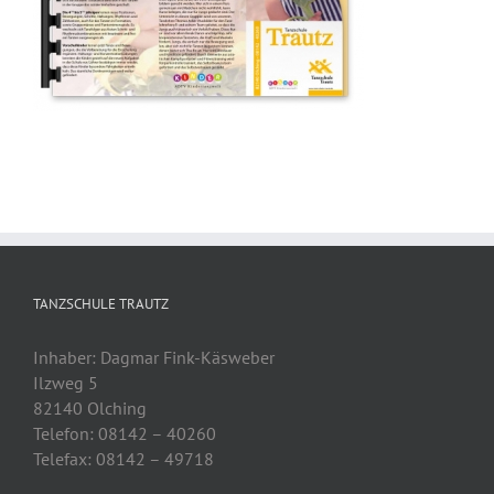
TANZSCHULE TRAUTZ
Inhaber: Dagmar Fink-Käsweber
Ilzweg 5
82140 Olching
Telefon: 08142 – 40260
Telefax: 08142 – 49718