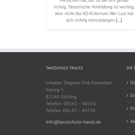
Menschen hat, der ist bei uns genau
richtig. Tänzerische Vorbildung ist wichtig,
aber nicht das KO-Kriterium. Wer Lust hat
sich richtig reinzuhängen
[...]
TANZSCHULE TRAUTZ
DIE 
Inhaber: Dagmar Fink-Käsweber
Da
Ilzweg 5
Di
82140 Olching
Telefon: 08142 – 40260
Di
Telefax: 08142 – 49718
Ak
info@tanzschule-trautz.de