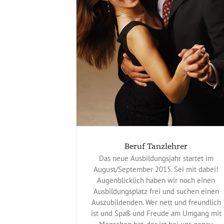
nzlehrer
eines
Beruf Tanzlehrer
Das neue Ausbildungsjahr startet im
August/September 2015. Sei mit dabei!
Augenblicklich haben wir noch einen
Ausbildungsplatz frei und suchen einen
Auszubildenden. Wer nett und freundlich
ist und Spaß und Freude am Umgang mit