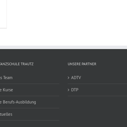
TANZSCHULE TRAUTZ
UNSERE PARTNER
s Team
ADTV
e Kurse
DTP
e Berufs-Ausbildung
tuelles