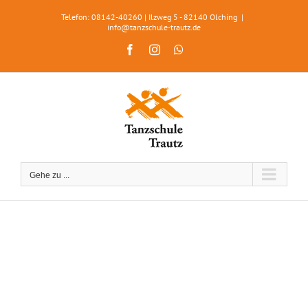
Zum
Telefon: 08142-40260 | Ilzweg 5 - 82140 Olching
|
Inhalt
info@tanzschule-trautz.de
springen
Facebook
Instagram
WhatsApp
Gehe zu ...