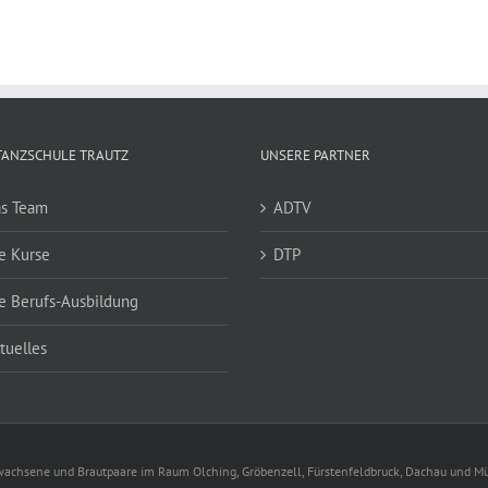
TANZSCHULE TRAUTZ
UNSERE PARTNER
s Team
ADTV
e Kurse
DTP
e Berufs-Ausbildung
tuelles
Erwachsene und Brautpaare im Raum Olching, Gröbenzell, Fürstenfeldbruck, Dachau und 