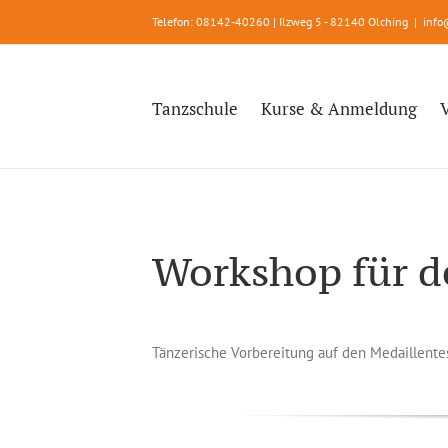
Zum
Telefon: 08142-40260 | Ilzweg 5 - 82140 Olching
|
info
Inhalt
springen
Tanzschule
Kurse & Anmeldung
Workshop für d
Tänzerische Vorbereitung auf den Medaillente