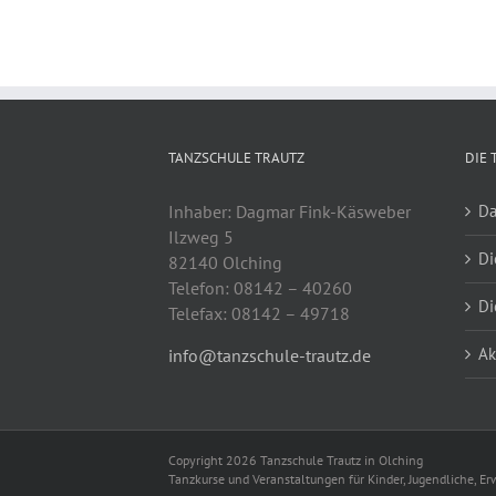
TANZSCHULE TRAUTZ
DIE 
Inhaber: Dagmar Fink-Käsweber
Da
Ilzweg 5
Di
82140 Olching
Telefon: 08142 – 40260
Di
Telefax: 08142 – 49718
Ak
info@tanzschule-trautz.de
Copyright 2026 Tanzschule Trautz in Olching
Tanzkurse und Veranstaltungen für Kinder, Jugendliche, 