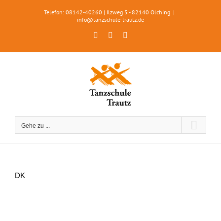
Zum
Telefon: 08142-40260 | Ilzweg 5 - 82140 Olching
|
Inhalt
info@tanzschule-trautz.de
springen
Facebook
Instagram
WhatsApp
Gehe zu ...
DK