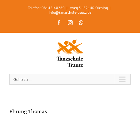
Zum
Telefon: 08142-40260 | Ilzweg 5 - 82140 Olching
|
Inhalt
info@tanzschule-trautz.de
springen
Facebook
Instagram
WhatsApp
Gehe zu ...
Ehrung Thomas