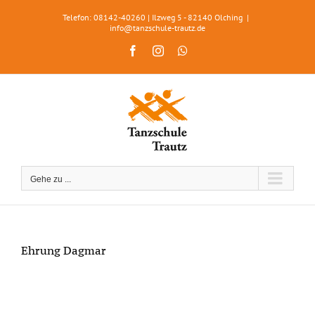
Zum
Telefon: 08142-40260 | Ilzweg 5 - 82140 Olching
|
Inhalt
info@tanzschule-trautz.de
springen
Facebook
Instagram
WhatsApp
Gehe zu ...
Ehrung Dagmar