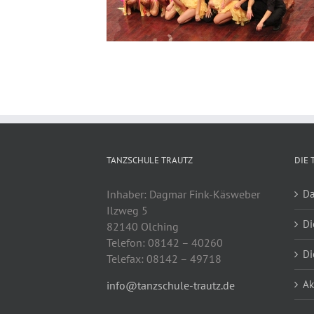
TANZSCHULE TRAUTZ
DIE 
Inhaber: Dagmar Fink-Käsweber
Da
Ilzweg 5
Di
82140 Olching
Telefon: 08142 – 40260
Di
Telefax: 08142 – 49718
Ak
info@tanzschule-trautz.de