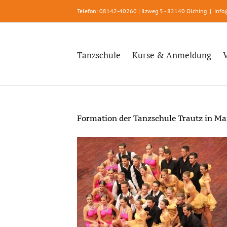
Zum
Telefon: 08142-40260 | Ilzweg 5 - 82140 Olching
|
info
Inhalt
springen
Tanzschule
Kurse & Anmeldung
Formation der Tanzschule Trautz in 