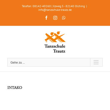
Zum
Telefon: 08142-40260 | Ilzweg 5 - 82140 Olching
|
Inhalt
info@tanzschule-trautz.de
springen
Facebook
Instagram
WhatsApp
Gehe zu ...
INTAKO